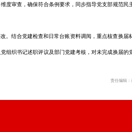
多维度审查，确保符合条例要求，同步指导党支部规范民
改。结合党建检查和日常台账资料调阅，重点核查换届
入党组织书记述职评议及部门党建考核，对未完成换届的
责任编辑：