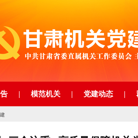
公告
|
模范机关
|
党建动态
|
建